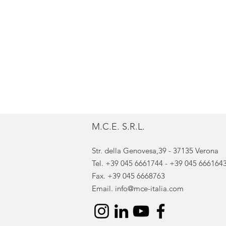
M.C.E. S.R.L.
Str. della Genovesa,39 - 37135 Verona
Tel.
+39 045 6661744
-
+39 045 666164
Fax. +39 045 6668763
Email.
info@mce-italia.com