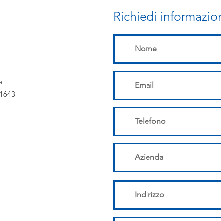
Richiedi informazio
a
61643