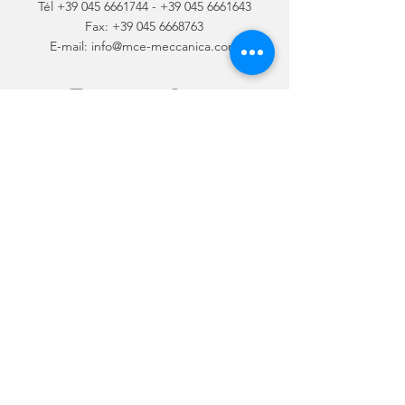
Tél
+39 045 6661744
-
+39 045 6661643
Fax: +39 045 6668763
E-mail:
info@mce-meccanica.com
MCE Meccanica Srl TVA / CF:
03314870233
CAPITAL
SOCIAL 40 000,00 €
Chambre de Commerce de Vérone le 16.05.2003 n. VR-
326460 Registre des sociétés sous le no. 03314870233
Privacy Policy
Cookie Policy
© 2022 MCE Meccanica Srl Tous droits réservés
Vos choix en matière de
confidentialité