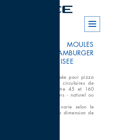
PLAQUES AVEC MOULES
POUR PIZZA / HAMBURGER
EN TÔLE ALUMINISEE
Plaques en tôle aluminisée pour pizza
ou hamburger - formes circulaires de
différents diamètres entre 45 et 160
mm - différentes hauteurs - naturel ou
avec revêtement Téflon.
Le nombre de formes varie selon le
diamètre du moule et la dimension de
la plaque.
Epaisseur 8/10.