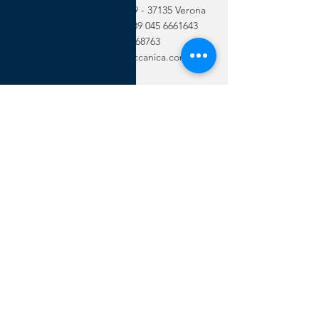
Strada Della Genovesa,
39 - 37135
Verona
Tél
+39 045 6661744
-
+39 045 6661643
Fax: +39 045 6668763
E-mail:
info@mce-meccanica.com
MCE Meccanica Srl TVA / CF:
03314870233
CAPITAL
SOCIAL 40 000,00 €
Chambre de Commerce de Vérone le 16.05.2003 n. VR-
326460 Registre des sociétés sous le no. 03314870233
Privacy Policy
Cookie Policy
© 2022 MCE Meccanica Srl Tous droits réservés