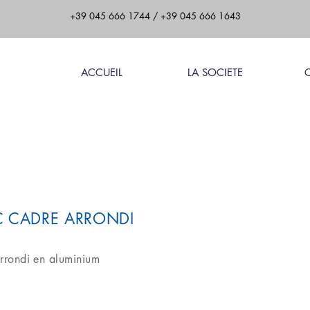
+39 045 666 1744
/
+39 045 666 1643
ACCUEIL
LA SOCIETE
C CADRE ARRONDI
rrondi en aluminium