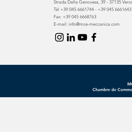
Strada Della Genovesa, 39 - 37135 Vero
Tél
+39 045 6661744
-
+39 045 6661643
Fax: +39 045 6668763
E-mail:
info@mce-meccanica.com
MC
Chambre de Commerce