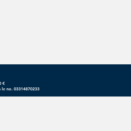
0 €
s le no. 03314870233